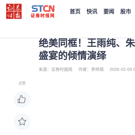
首页
快讯
要闻
股市
您当前的位置：
证券时报
>
公司
>
正文
绝美同框！王雨纯、朱
盛宴的倾情演绎
来源：证券时报网
作者：李梓萌
2026-02-09 
点赞